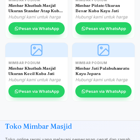
MIMBAR PODIUM
MIMBAR PODIUM
Mimbar Khutbah Masjid
Mimbar Pidato Ukuran
Ukuran Standar Atap Kubah
Besar Kuba Kayu Jati
Kayu Jati
Hubungi kami untuk harga
Hubungi kami untuk harga
Pesan via WhatsApp
Pesan via WhatsApp
MIMBAR PODIUM
MIMBAR PODIUM
Mimbar Khutbah Masjid
Mimbar Jati Palabuhanratu
Ukuran Kecil Kuba Jati
Kayu Jepara
Hubungi kami untuk harga
Hubungi kami untuk harga
Pesan via WhatsApp
Pesan via WhatsApp
Toko Mimbar Masjid
Toko online resmi yang melayani pemesanan cepat dan ramah