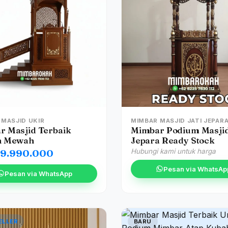
 MASJID UKIR
MIMBAR MASJID JATI JEPAR
r Masjid Terbaik
Mimbar Podium Masjid
n Mewah
Jepara Ready Stock
39.990.000
Hubungi kami untuk harga
Pesan via WhatsAp
Pesan via WhatsApp
ELLER
BARU