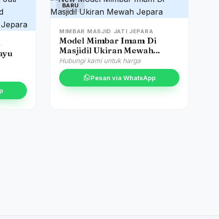
BARU
MIMBAR MASJID JATI JEPARA
Model Mimbar Imam Di
A
Masjidil Ukiran Mewah
ayu
Jepara
Hubungi kami untuk harga
Pesan via WhatsApp
p