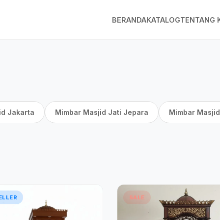
BERANDA
KATALOG
TENTANG 
id Jakarta
Mimbar Masjid Jati Jepara
Mimbar Masjid
ELLER
SALE