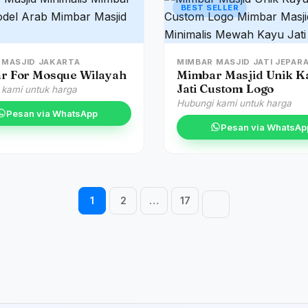
BEST SELLER
 MASJID JAKARTA
MIMBAR MASJID JATI JEPAR
r For Mosque Wilayah
Mimbar Masjid Unik K
Jati Custom Logo
 kami untuk harga
Hubungi kami untuk harga
Pesan via WhatsApp
Pesan via WhatsAp
Navigasi halaman
1
2
…
17