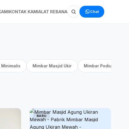
Chat
KAMI
KONTAK KAMI
ALAT REBANA
 Minimalis
Mimbar Masjid Ukir
Mimbar Podium
BARU