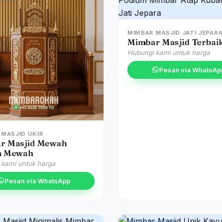
MIMBAR MASJID JATI JEPAR
Mimbar Masjid Terbai
Hubungi kami untuk harga
Pesan via WhatsAp
 MASJID UKIR
r Masjid Mewah
n Mewah
 kami untuk harga
Pesan via WhatsApp