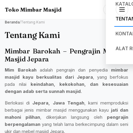
KATAL
Toko Mimbar Masjid
TENTA
Beranda
/
Tentang Kami
Tentang Kami
KONTA
ALAT 
Mimbar Barokah – Pengrajin Mimbar
Masjid Jepara
Mim Barokah
adalah pengrajin dan penyedia
mimbar
masjid kayu berkualitas dari Jepara
, yang berfokus
pada nilai
keindahan, kekokohan, dan kesesuaian
dengan adab serta sunnah masjid
.
Berlokasi di
Jepara, Jawa Tengah
, kami memproduksi
berbagai jenis mimbar masjid menggunakan kayu
jati dan
mahoni pilihan
, dikerjakan langsung oleh
pengrajin
berpengalaman
yang telah lama berkecimpung dalam seni
ukir dan mebel masjid Jepara.