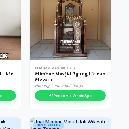
A
MIMBAR MASJID UKIR
 Ukir
Mimbar Masjid Agung Ukiran
Mewah
Hubungi kami untuk harga
p
Pesan via WhatsApp
BEST SELLER