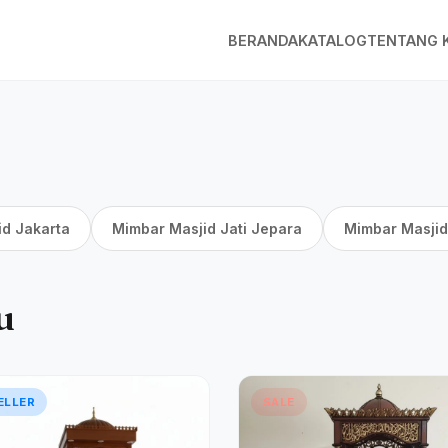
BERANDA
KATALOG
TENTANG 
id Jakarta
Mimbar Masjid Jati Jepara
Mimbar Masjid
u
ELLER
SALE