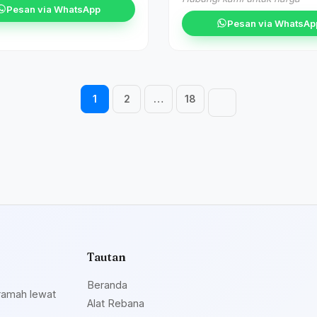
Pesan via WhatsApp
Pesan via WhatsAp
Navigasi halaman
1
2
…
18
Tautan
Beranda
ramah lewat
Alat Rebana