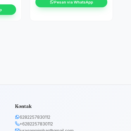
Pesan via WhatsApp
p
Kontak
6282257830112
+6282257830112
juraganmimbar@gmail.com