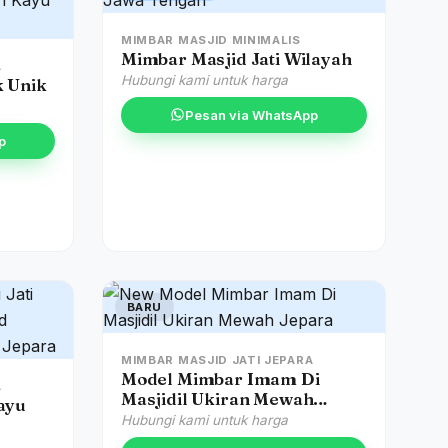
MIMBAR MASJID MINIMALIS
Mimbar Masjid Jati Wilayah
A
Hubungi kami untuk harga
k Unik
Pesan via WhatsApp
p
BARU
MIMBAR MASJID JATI JEPARA
Model Mimbar Imam Di
A
Masjidil Ukiran Mewah
ayu
Jepara
Hubungi kami untuk harga