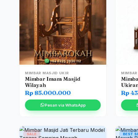
MIMBAR MASJID UKIR
MIMBAR
Mimbar Imam Masjid
Mimba
Wilayah
Ukira
Rp 85.000.000
Rp 4
Pesan via WhatsApp
SALE
BEST S