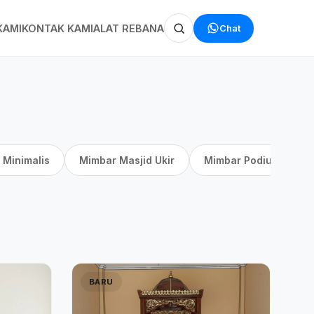
Chat
KAMI
KONTAK KAMI
ALAT REBANA
 Minimalis
Mimbar Masjid Ukir
Mimbar Podium
BARU