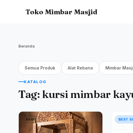
Toko Mimbar Masjid
Beranda
Semua Produk
Alat Rebana
Mimbar Masj
KATALOG
Tag:
kursi mimbar kay
BARU
BEST S