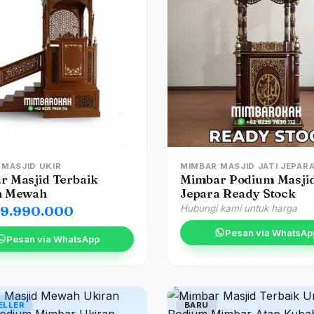
 MASJID UKIR
MIMBAR MASJID JATI JEPAR
r Masjid Terbaik
Mimbar Podium Masjid
n Mewah
Jepara Ready Stock
39.990.000
Hubungi kami untuk harga
Pesan via WhatsAp
Pesan via WhatsApp
ELLER
BARU