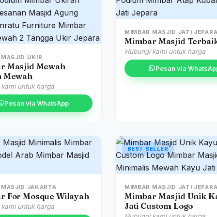
MIMBAR MASJID JATI JEPAR
Mimbar Masjid Terbai
Hubungi kami untuk harga
 MASJID UKIR
r Masjid Mewah
Pesan via WhatsAp
n Mewah
 kami untuk harga
Pesan via WhatsApp
BEST SELLER
 MASJID JAKARTA
MIMBAR MASJID JATI JEPAR
r For Mosque Wilayah
Mimbar Masjid Unik K
Jati Custom Logo
 kami untuk harga
Hubungi kami untuk harga