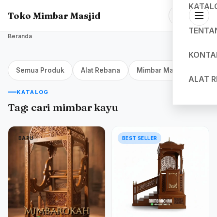
KATAL
Toko Mimbar Masjid
TENTA
Beranda
KONTA
Semua Produk
Alat Rebana
Mimbar Masjid Jakarta
ALAT 
KATALOG
Tag:
cari mimbar kayu
BARU
BEST SELLER