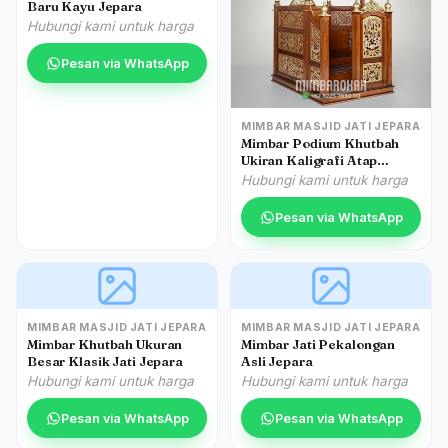
Baru Kayu Jepara
Hubungi kami untuk harga
Pesan via WhatsApp
MIMBAR MASJID JATI JEPARA
Mimbar Podium Khutbah
Ukiran Kaligrafi Atap
Kubah Masjid Agung Koja
Hubungi kami untuk harga
Pesan via WhatsApp
MIMBAR MASJID JATI JEPARA
MIMBAR MASJID JATI JEPARA
Mimbar Khutbah Ukuran
Mimbar Jati Pekalongan
Besar Klasik Jati Jepara
Asli Jepara
Hubungi kami untuk harga
Hubungi kami untuk harga
Pesan via WhatsApp
Pesan via WhatsApp