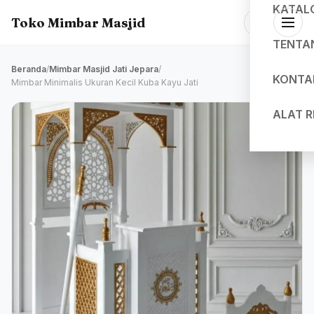
KATAL
Toko Mimbar Masjid
TENTA
Beranda
/
Mimbar Masjid Jati Jepara
/
KONTA
Mimbar Minimalis Ukuran Kecil Kuba Kayu Jati
ALAT 