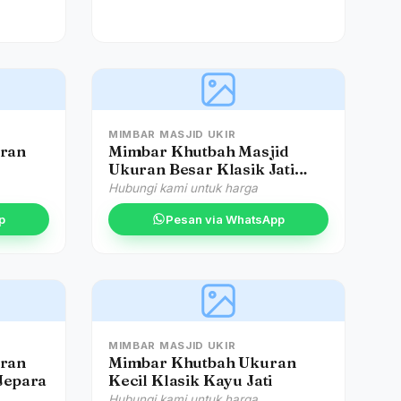
MIMBAR MASJID UKIR
uran
Mimbar Khutbah Masjid
Ukuran Besar Klasik Jati
Jepara
Hubungi kami untuk harga
p
Pesan via WhatsApp
MIMBAR MASJID UKIR
uran
Mimbar Khutbah Ukuran
 Jepara
Kecil Klasik Kayu Jati
Hubungi kami untuk harga