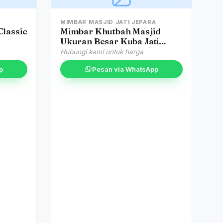
MIMBAR MASJID JATI JEPARA
lassic
Mimbar Khutbah Masjid
Ukuran Besar Kuba Jati
Jepara
Hubungi kami untuk harga
p
Pesan via WhatsApp