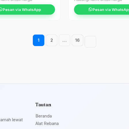
Pesan via WhatsApp
Pesan via WhatsAp
Navigasi halaman
1
2
…
16
Tautan
Beranda
ramah lewat
Alat Rebana