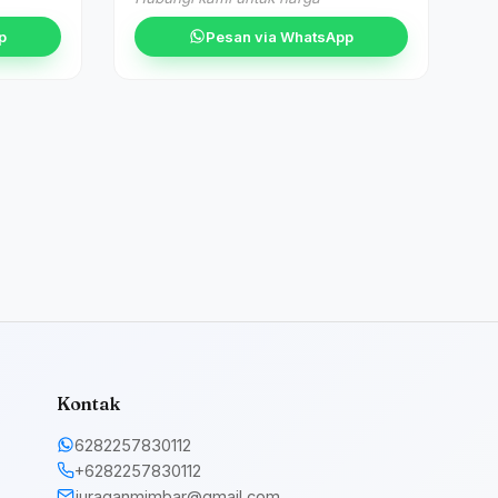
p
Pesan via WhatsApp
Kontak
6282257830112
+6282257830112
juraganmimbar@gmail.com