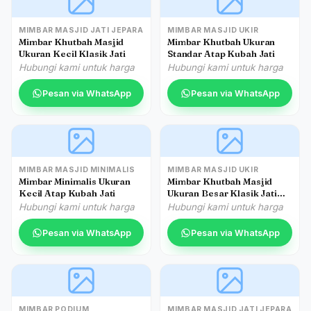
MIMBAR MASJID JATI JEPARA
MIMBAR MASJID UKIR
Mimbar Khutbah Masjid
Mimbar Khutbah Ukuran
Ukuran Kecil Klasik Jati
Standar Atap Kubah Jati
Hubungi kami untuk harga
Hubungi kami untuk harga
Pesan via WhatsApp
Pesan via WhatsApp
MIMBAR MASJID MINIMALIS
MIMBAR MASJID UKIR
Mimbar Minimalis Ukuran
Mimbar Khutbah Masjid
Kecil Atap Kubah Jati
Ukuran Besar Klasik Jati
Jepara
Hubungi kami untuk harga
Hubungi kami untuk harga
Pesan via WhatsApp
Pesan via WhatsApp
MIMBAR PODIUM
MIMBAR MASJID JATI JEPARA