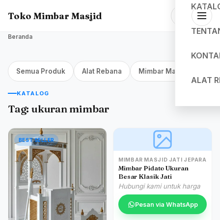
KATAL
Toko Mimbar Masjid
TENTA
Beranda
KONTA
Semua Produk
Alat Rebana
Mimbar Masjid Jakarta
ALAT 
KATALOG
Tag:
ukuran mimbar
BEST SELLER
MIMBAR MASJID JATI JEPARA
Mimbar Pidato Ukuran
Besar Klasik Jati
Hubungi kami untuk harga
Pesan via WhatsApp