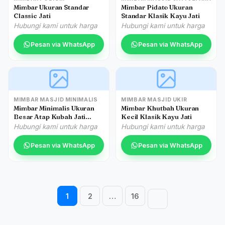
Mimbar Ukuran Standar
Mimbar Pidato Ukuran
Classic Jati
Standar Klasik Kayu Jati
Hubungi kami untuk harga
Hubungi kami untuk harga
Pesan via WhatsApp
Pesan via WhatsApp
MIMBAR MASJID MINIMALIS
MIMBAR MASJID UKIR
Mimbar Minimalis Ukuran
Mimbar Khutbah Ukuran
Besar Atap Kubah Jati
Kecil Klasik Kayu Jati
Jepara
Hubungi kami untuk harga
Hubungi kami untuk harga
Pesan via WhatsApp
Pesan via WhatsApp
Navigasi halaman
1
2
…
16