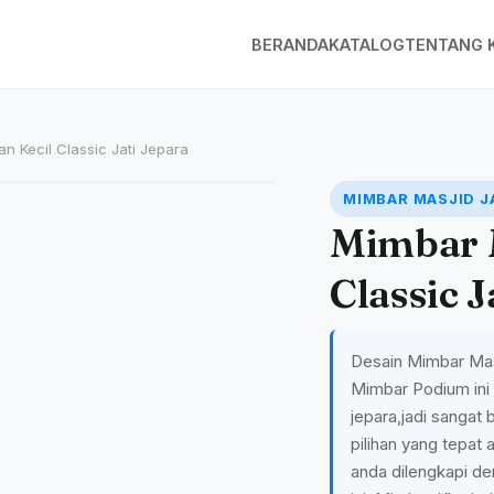
BERANDA
KATALOG
TENTANG 
n Kecil Classic Jati Jepara
MIMBAR MASJID J
Mimbar M
Classic J
Desain Mimbar Masj
Mimbar Podium ini te
jepara,jadi sangat
pilihan yang tepat 
anda dilengkapi d