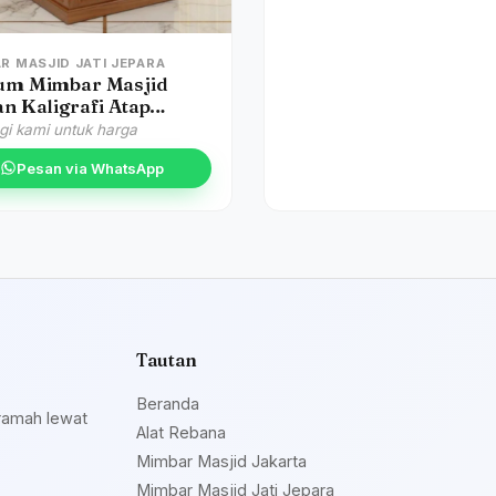
R MASJID JATI JEPARA
um Mimbar Masjid
n Kaligrafi Atap
h Masjid Agung
i kami untuk harga
ung
Pesan via WhatsApp
Tautan
Beranda
ramah lewat
Alat Rebana
Mimbar Masjid Jakarta
Mimbar Masjid Jati Jepara