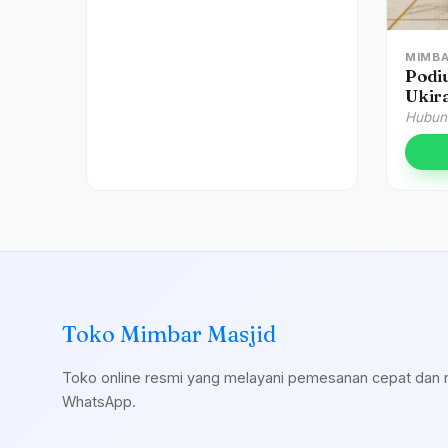
MIMBA
Podi
Ukira
Kuba
Hubung
Band
Toko Mimbar Masjid
Toko online resmi yang melayani pemesanan cepat dan 
WhatsApp.