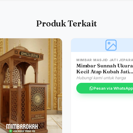
Produk Terkait
MIMBAR MASJID JATI JEPAR
Mimbar Sunnah Ukur
Kecil Atap Kubah Jati
Jepara
Hubungi kami untuk harga
Pesan via WhatsApp