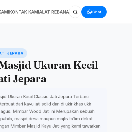
Chat
KAMI
KONTAK KAMI
ALAT REBANA
ATI JEPARA
asjid Ukuran Kecil
ati Jepara
id Ukuran Kecil Classic Jati Jepara Terbaru
rbuat dari kayu jati solid dan di ukir khas ukir
 bagus. Mimbar Wood Jati ini Merupakan sebuah
apabila, masjid desa maupun majlis ta’lim dekat
engan Mimbar Masjid Kayu Jati yang kami tawarkan