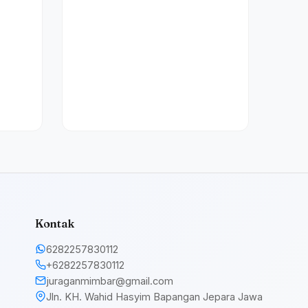
Kontak
6282257830112
+6282257830112
juraganmimbar@gmail.com
Jln. KH. Wahid Hasyim Bapangan Jepara Jawa