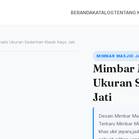
BERANDA
KATALOG
TENTANG 
alis Ukuran Sederhan Klasik Kayu Jati
MIMBAR MASJID J
Mimbar 
Ukuran 
Jati
Desain Mimbar Masj
Terbaru Mimbar Minim
khas ukir jepara,j