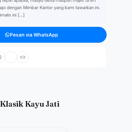
 tepat apabila, masjid desa maupun majlis ta’lim
api dengan Mimbar Kantor yang kami tawarkan ini.
malis ini […]
Pesan via WhatsApp
Klasik Kayu Jati