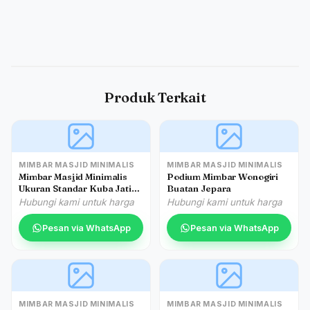
Produk Terkait
MIMBAR MASJID MINIMALIS
MIMBAR MASJID MINIMALIS
Mimbar Masjid Minimalis
Podium Mimbar Wonogiri
Ukuran Standar Kuba Jati
Buatan Jepara
Jepara
Hubungi kami untuk harga
Hubungi kami untuk harga
Pesan via WhatsApp
Pesan via WhatsApp
MIMBAR MASJID MINIMALIS
MIMBAR MASJID MINIMALIS