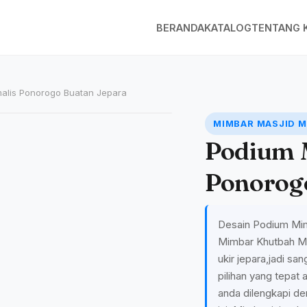
BERANDA
KATALOG
TENTANG 
alis Ponorogo Buatan Jepara
MIMBAR MASJID M
Podium 
Ponorog
Desain Podium Mim
Mimbar Khutbah Masj
ukir jepara,jadi s
pilihan yang tepat 
anda dilengkapi d