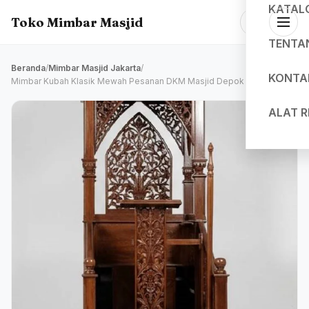
KATAL
Toko Mimbar Masjid
TENTA
Beranda
/
Mimbar Masjid Jakarta
/
KONTA
Mimbar Kubah Klasik Mewah Pesanan DKM Masjid Depok
ALAT 