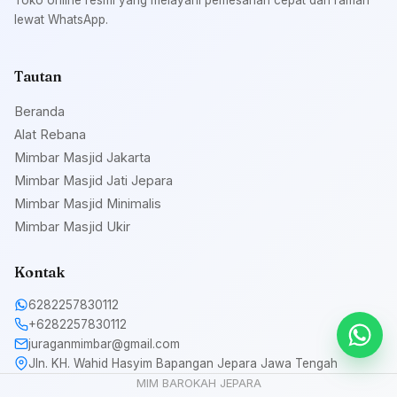
Toko online resmi yang melayani pemesanan cepat dan ramah
lewat WhatsApp.
Tautan
Beranda
Alat Rebana
Mimbar Masjid Jakarta
Mimbar Masjid Jati Jepara
Mimbar Masjid Minimalis
Mimbar Masjid Ukir
Kontak
6282257830112
+6282257830112
juraganmimbar@gmail.com
Jln. KH. Wahid Hasyim Bapangan Jepara Jawa Tengah
MIM BAROKAH JEPARA