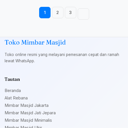
Navigasi halaman
1
2
3
Toko Mimbar Masjid
Toko online resmi yang melayani pemesanan cepat dan ramah
lewat WhatsApp.
Tautan
Beranda
Alat Rebana
Mimbar Masjid Jakarta
Mimbar Masjid Jati Jepara
Mimbar Masjid Minimalis
Mimbar Masjid Ukir