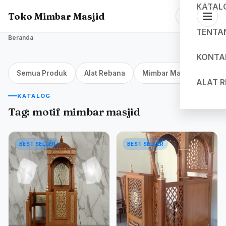
KATAL
Toko Mimbar Masjid
TENTA
Beranda
KONTA
Semua Produk
Alat Rebana
Mimbar Masjid Jakarta
ALAT 
KATALOG
Tag:
motif mimbar masjid
BEST SELLER
BEST SELLER