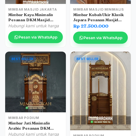
MIMBAR MASJID JAKARTA
MIMBAR MASJID MINIMALIS
Mimbar Kayu Minimalis
Mimbar Kubah Ukir Klasik
Pesanan DKM Masjid
Jepara Pesanan Masjid
Tulungagung
Pacitan
Rp 27.500.000
Hubungi kami untuk harga
Pesan via WhatsApp
Pesan via WhatsApp
BEST SELLER
BEST SELLER
MIMBAR PODIUM
Mimbar Jati Minimalis
Arabic Pesanan DKM
Masjid Agung Banyumas
Hubungi kami untuk harga
MIMBAR PODIUM