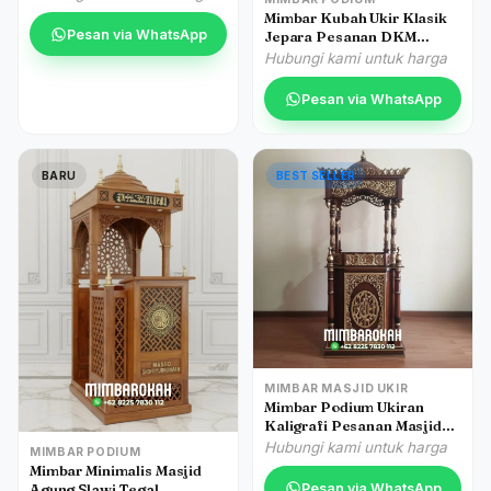
Mimbar Kubah Ukir Klasik
Pesan via WhatsApp
Jepara Pesanan DKM
Masjid Agung Lamongan
Hubungi kami untuk harga
Pesan via WhatsApp
BARU
BEST SELLER
MIMBAR MASJID UKIR
Mimbar Podium Ukiran
Kaligrafi Pesanan Masjid
Grobogan
Hubungi kami untuk harga
MIMBAR PODIUM
Mimbar Minimalis Masjid
Pesan via WhatsApp
Agung Slawi Tegal