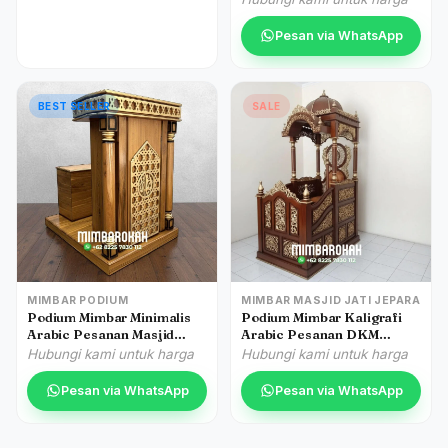
Pesan via WhatsApp
BEST SELLER
SALE
MIMBAR PODIUM
MIMBAR MASJID JATI JEPARA
Podium Mimbar Minimalis
Podium Mimbar Kaligrafi
Arabic Pesanan Masjid
Arabic Pesanan DKM
Agung Depok
Masjid Agung Sumedang
Hubungi kami untuk harga
Hubungi kami untuk harga
Pesan via WhatsApp
Pesan via WhatsApp