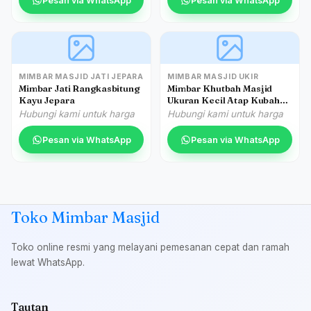
Pesan via WhatsApp
Pesan via WhatsApp
MIMBAR MASJID JATI JEPARA
MIMBAR MASJID UKIR
Mimbar Jati Rangkasbitung
Mimbar Khutbah Masjid
Kayu Jepara
Ukuran Kecil Atap Kubah
Jati
Hubungi kami untuk harga
Hubungi kami untuk harga
Pesan via WhatsApp
Pesan via WhatsApp
Toko Mimbar Masjid
Toko online resmi yang melayani pemesanan cepat dan ramah
lewat WhatsApp.
Tautan