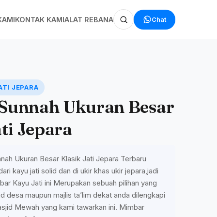
Chat
KAMI
KONTAK KAMI
ALAT REBANA
ATI JEPARA
Sunnah Ukuran Besar
ti Jepara
ah Ukuran Besar Klasik Jati Jepara Terbaru
ari kayu jati solid dan di ukir khas ukir jepara,jadi
ar Kayu Jati ini Merupakan sebuah pilihan yang
id desa maupun majlis ta’lim dekat anda dilengkapi
jid Mewah yang kami tawarkan ini. Mimbar