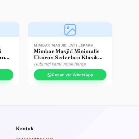
A
MIMBAR MASJID JATI JEPARA
i
Mimbar Masjid Minimalis
an
Ukuran Sederhan Klasik
Kayu Jati
Hubungi kami untuk harga
Pesan via WhatsApp
Kontak