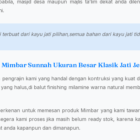
pabila, masjid desa maupun majlis ta’lim dekat anda dil
i.
terbuat dari kayu jati pilihan,semua bahan dari kayu jati 
 Mimbar Sunnah Ukuran Besar Klasik Jati J
h pengrajin kami yang handal dengan kontruksi yang kuat 
fi yang halus,di balut finishing milamine warna natural memb
 berkenan untuk memesan produk Mimbar yang kami tawark
egera kami proses jika masih belum ready stok, karena k
pat anda kapanpun dan dimanapun.