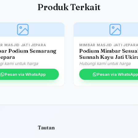
Produk Terkait
R MASJID JATI JEPARA
MIMBAR MASJID JATI JEPAR
ar Podium Semarang
Podium Mimbar Sesua
Jepara
Sunnah Kayu Jati Ukir
Klasik Jepara
i kami untuk harga
Hubungi kami untuk harga
Pesan via WhatsApp
Pesan via WhatsApp
Tautan