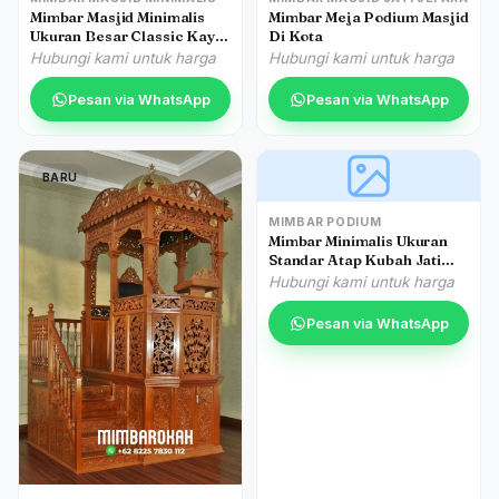
Mimbar Masjid Minimalis
Mimbar Meja Podium Masjid
Ukuran Besar Classic Kayu
Di Kota
Jati
Hubungi kami untuk harga
Hubungi kami untuk harga
Pesan via WhatsApp
Pesan via WhatsApp
BARU
MIMBAR PODIUM
Mimbar Minimalis Ukuran
Standar Atap Kubah Jati
Jepara
Hubungi kami untuk harga
Pesan via WhatsApp