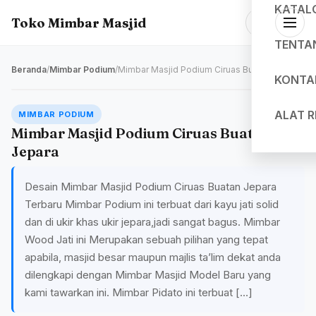
KATAL
Toko Mimbar Masjid
TENTA
Beranda
/
Mimbar Podium
/
Mimbar Masjid Podium Ciruas Buatan Jepara
KONTA
ALAT 
MIMBAR PODIUM
Mimbar Masjid Podium Ciruas Buatan
Jepara
Desain Mimbar Masjid Podium Ciruas Buatan Jepara
Terbaru Mimbar Podium ini terbuat dari kayu jati solid
dan di ukir khas ukir jepara,jadi sangat bagus. Mimbar
Wood Jati ini Merupakan sebuah pilihan yang tepat
apabila, masjid besar maupun majlis ta’lim dekat anda
dilengkapi dengan Mimbar Masjid Model Baru yang
kami tawarkan ini. Mimbar Pidato ini terbuat […]