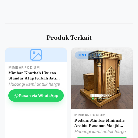
Produk Terkait
BEST SELLER
MIMBAR PODIUM
Mimbar Khutbah Ukuran
Standar Atap Kubah Jati
Jepara
Hubungi kami untuk harga
Pesan via WhatsApp
MIMBAR PODIUM
Podium Mimbar Minimalis
Arabic Pesanan Masjid
Agung Depok
Hubungi kami untuk harga