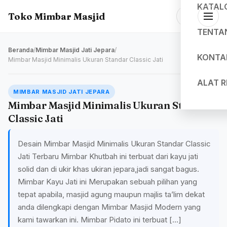
KATAL
Toko Mimbar Masjid
TENTA
Beranda
/
Mimbar Masjid Jati Jepara
/
KONTA
Mimbar Masjid Minimalis Ukuran Standar Classic Jati
ALAT 
MIMBAR MASJID JATI JEPARA
Mimbar Masjid Minimalis Ukuran Standar
Classic Jati
Desain Mimbar Masjid Minimalis Ukuran Standar Classic
Jati Terbaru Mimbar Khutbah ini terbuat dari kayu jati
solid dan di ukir khas ukiran jepara,jadi sangat bagus.
Mimbar Kayu Jati ini Merupakan sebuah pilihan yang
tepat apabila, masjid agung maupun majlis ta’lim dekat
anda dilengkapi dengan Mimbar Masjid Modern yang
kami tawarkan ini. Mimbar Pidato ini terbuat […]