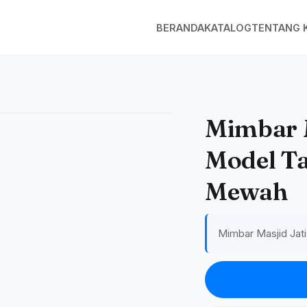
BERANDA
KATALOG
TENTANG 
Mimbar M
Model T
Mewah
Mimbar Masjid Ja