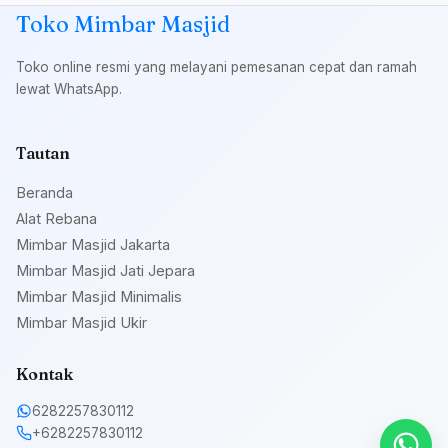
Toko Mimbar Masjid
Toko online resmi yang melayani pemesanan cepat dan ramah
lewat WhatsApp.
Tautan
Beranda
Alat Rebana
Mimbar Masjid Jakarta
Mimbar Masjid Jati Jepara
Mimbar Masjid Minimalis
Mimbar Masjid Ukir
Kontak
6282257830112
+6282257830112