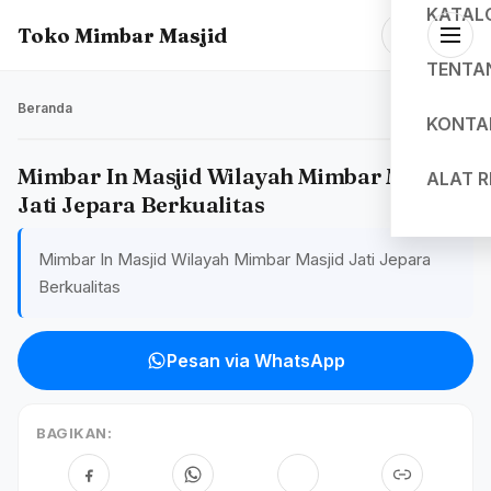
KATAL
Toko Mimbar Masjid
TENTA
Beranda
KONTA
Mimbar In Masjid Wilayah Mimbar Masjid
ALAT 
Jati Jepara Berkualitas
Mimbar In Masjid Wilayah Mimbar Masjid Jati Jepara
Berkualitas
Pesan via WhatsApp
BAGIKAN: