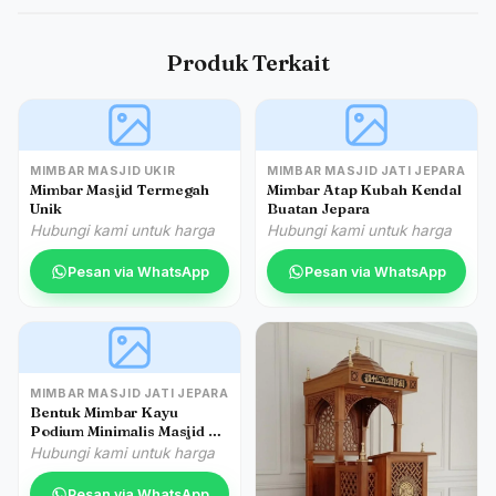
Produk Terkait
MIMBAR MASJID UKIR
MIMBAR MASJID JATI JEPARA
Mimbar Masjid Termegah
Mimbar Atap Kubah Kendal
Unik
Buatan Jepara
Hubungi kami untuk harga
Hubungi kami untuk harga
Pesan via WhatsApp
Pesan via WhatsApp
MIMBAR MASJID JATI JEPARA
Bentuk Mimbar Kayu
Podium Minimalis Masjid Di
Pekalongan
Hubungi kami untuk harga
Pesan via WhatsApp