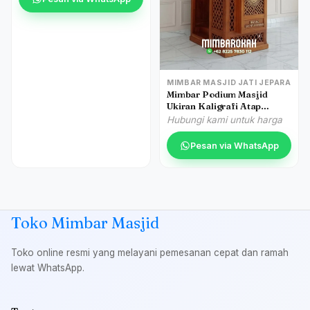
MIMBAR MASJID JATI JEPARA
Mimbar Podium Masjid
Ukiran Kaligrafi Atap
Kubah Masjid Agung
Hubungi kami untuk harga
Nganjuk
Pesan via WhatsApp
Toko Mimbar Masjid
Toko online resmi yang melayani pemesanan cepat dan ramah
lewat WhatsApp.