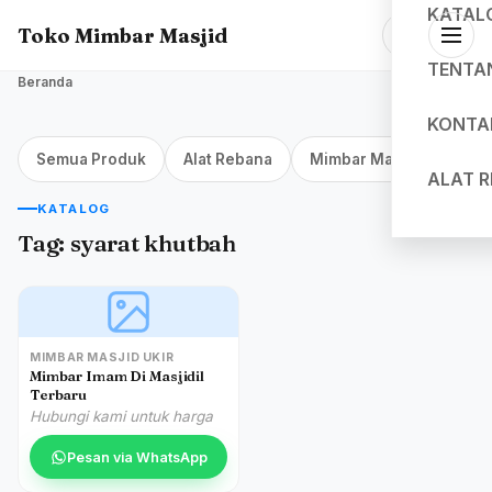
KATAL
Toko Mimbar Masjid
TENTA
Beranda
KONTA
Semua Produk
Alat Rebana
Mimbar Masjid Jakarta
ALAT 
KATALOG
Tag:
syarat khutbah
MIMBAR MASJID UKIR
Mimbar Imam Di Masjidil
Terbaru
Hubungi kami untuk harga
Pesan via WhatsApp