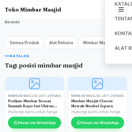
KATAL
Toko Mimbar Masjid
TENTA
Beranda
KONTA
Semua Produk
Alat Rebana
Mimbar Masjid Jakarta
ALAT 
KATALOG
Tag:
posisi mimbar masjid
MIMBAR MASJID JATI JEPARA
MIMBAR MASJID JATI JEPARA
Podium Mimbar Sesuai
Mimbar Masjid Classic
Sunnah Kayu Jati Ukiran
Mewah Meubel Jepara
Klasik Jepara
Hubungi kami untuk harga
Hubungi kami untuk harga
Pesan via WhatsApp
Pesan via WhatsApp