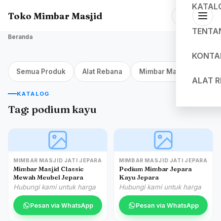
KATAL
Toko Mimbar Masjid
TENTA
Beranda
KONTA
Semua Produk
Alat Rebana
Mimbar Masjid Jakarta
ALAT 
KATALOG
Tag:
podium kayu
MIMBAR MASJID JATI JEPARA
MIMBAR MASJID JATI JEPARA
Mimbar Masjid Classic
Podium Mimbar Jepara
Mewah Meubel Jepara
Kayu Jepara
Hubungi kami untuk harga
Hubungi kami untuk harga
Pesan via WhatsApp
Pesan via WhatsApp