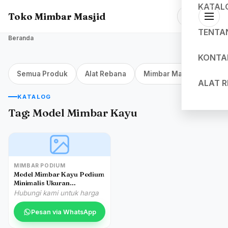
KATAL
Toko Mimbar Masjid
TENTA
Beranda
KONTA
Semua Produk
Alat Rebana
Mimbar Masjid Jakarta
ALAT 
KATALOG
Tag:
Model Mimbar Kayu
MIMBAR PODIUM
Model Mimbar Kayu Podium
Minimalis Ukuran
Sederhana
Hubungi kami untuk harga
Pesan via WhatsApp