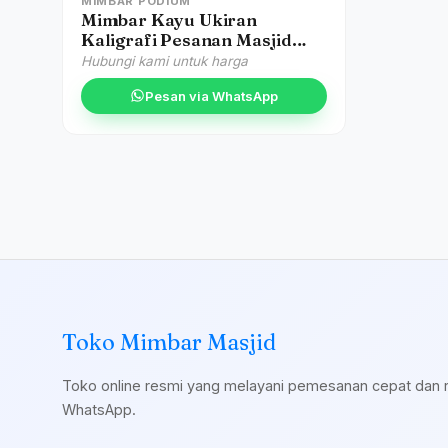
MIMBAR PODIUM
Mimbar Kayu Ukiran
Kaligrafi Pesanan Masjid
Agung Kendal
Hubungi kami untuk harga
Pesan via WhatsApp
Toko Mimbar Masjid
Toko online resmi yang melayani pemesanan cepat dan 
WhatsApp.