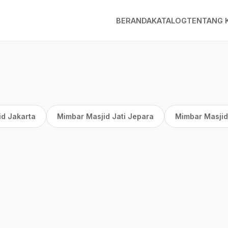
BERANDA
KATALOG
TENTANG 
id Jakarta
Mimbar Masjid Jati Jepara
Mimbar Masjid