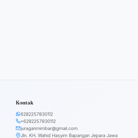
Kontak
6282257830112
+6282257830112
juraganmimbar@gmail.com
Jln. KH. Wahid Hasyim Bapangan Jepara Jawa