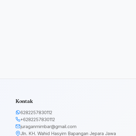
Kontak
6282257830112
+6282257830112
juraganmimbar@gmail.com
Jln. KH. Wahid Hasyim Bapangan Jepara Jawa