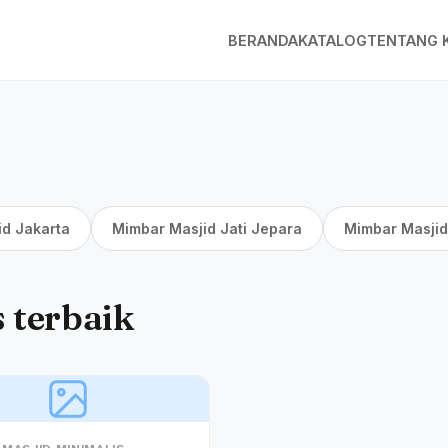
BERANDA
KATALOG
TENTANG 
id Jakarta
Mimbar Masjid Jati Jepara
Mimbar Masjid
 terbaik