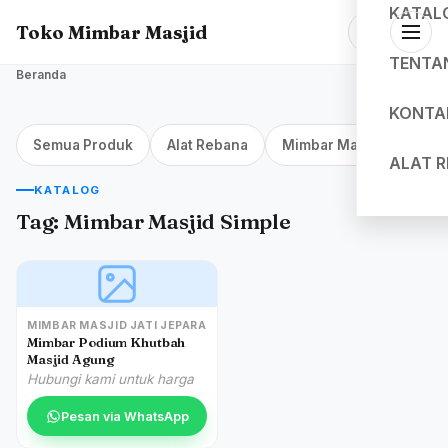
KATAL
Toko Mimbar Masjid
TENTA
Beranda
KONTA
Semua Produk
Alat Rebana
Mimbar Masjid Jakarta
ALAT 
KATALOG
Tag:
Mimbar Masjid Simple
MIMBAR MASJID JATI JEPARA
Mimbar Podium Khutbah
Masjid Agung
Hubungi kami untuk harga
Pesan via WhatsApp