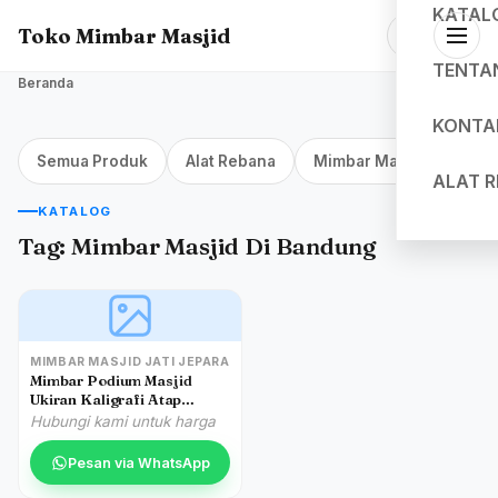
KATAL
Toko Mimbar Masjid
TENTA
Beranda
KONTA
Semua Produk
Alat Rebana
Mimbar Masjid Jakarta
ALAT 
KATALOG
Tag:
Mimbar Masjid Di Bandung
MIMBAR MASJID JATI JEPARA
Mimbar Podium Masjid
Ukiran Kaligrafi Atap
Kubah Masjid Agung
Hubungi kami untuk harga
Cibinong
Pesan via WhatsApp