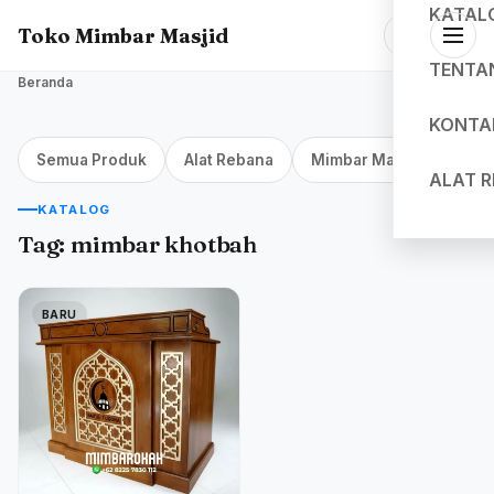
KATAL
Toko Mimbar Masjid
TENTA
Beranda
KONTA
Semua Produk
Alat Rebana
Mimbar Masjid Jakarta
ALAT 
KATALOG
Tag:
mimbar khotbah
BARU