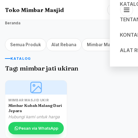
KATAL
Toko Mimbar Masjid
TENTA
Beranda
KONTA
Semua Produk
Alat Rebana
Mimbar Masjid Jakarta
ALAT 
KATALOG
Tag:
mimbar jati ukiran
MIMBAR MASJID UKIR
Mimbar Kubah Malang Dari
Jepara
Hubungi kami untuk harga
Pesan via WhatsApp