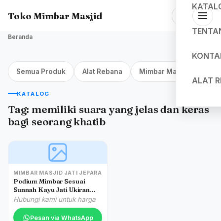
KATAL
Toko Mimbar Masjid
TENTA
Beranda
KONTA
Semua Produk
Alat Rebana
Mimbar Masjid Jakarta
ALAT 
KATALOG
Tag:
memiliki suara yang jelas dan keras
bagi seorang khatib
MIMBAR MASJID JATI JEPARA
Podium Mimbar Sesuai
Sunnah Kayu Jati Ukiran
Klasik Jepara
Hubungi kami untuk harga
Pesan via WhatsApp