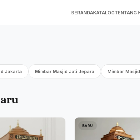
BERANDA
KATALOG
TENTANG 
id Jakarta
Mimbar Masjid Jati Jepara
Mimbar Masjid
baru
BARU