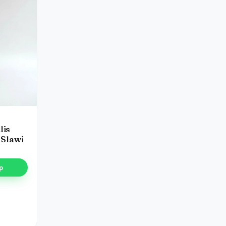
lis
 Slawi
p