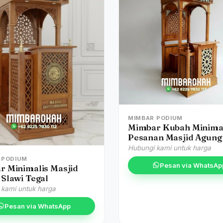
MIMBAR PODIUM
Mimbar Kubah Minima
Pesanan Masjid Agung
Hubungi kami untuk harga
 PODIUM
Pesan via WhatsAp
r Minimalis Masjid
Slawi Tegal
 kami untuk harga
Pesan via WhatsApp