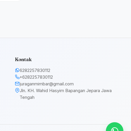
Kontak
6282257830112
+6282257830112
juraganmimbar@gmail.com
Jln. KH. Wahid Hasyim Bapangan Jepara Jawa
Tengah