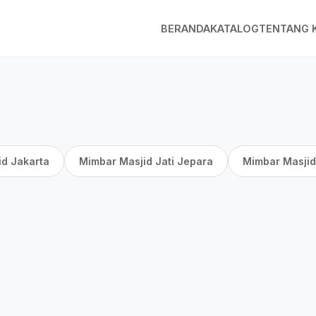
BERANDA
KATALOG
TENTANG 
id Jakarta
Mimbar Masjid Jati Jepara
Mimbar Masjid