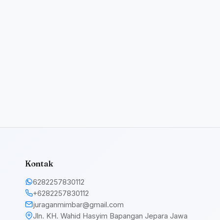
Kontak
6282257830112
+6282257830112
juraganmimbar@gmail.com
Jln. KH. Wahid Hasyim Bapangan Jepara Jawa