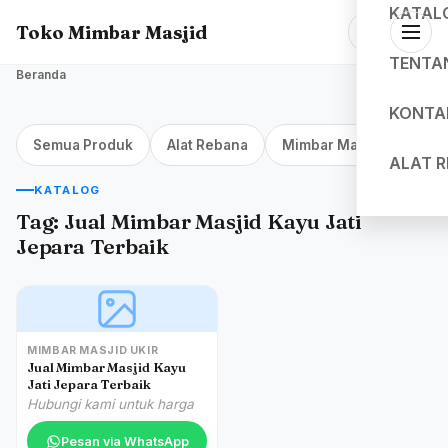
KATAL
Toko Mimbar Masjid
TENTA
Beranda
KONTA
Semua Produk
Alat Rebana
Mimbar Masjid Jakarta
ALAT 
KATALOG
Tag:
Jual Mimbar Masjid Kayu Jati
Jepara Terbaik
MIMBAR MASJID UKIR
Jual Mimbar Masjid Kayu
Jati Jepara Terbaik
Hubungi kami untuk harga
Pesan via WhatsApp