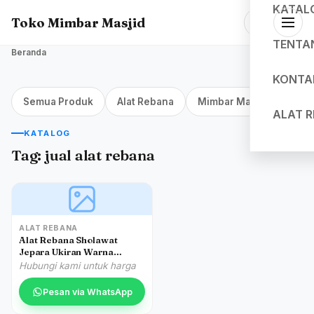
KATAL
Toko Mimbar Masjid
TENTA
Beranda
KONTA
Semua Produk
Alat Rebana
Mimbar Masjid Jakarta
ALAT 
KATALOG
Tag:
jual alat rebana
ALAT REBANA
Alat Rebana Sholawat
Jepara Ukiran Warna
Classic
Hubungi kami untuk harga
Pesan via WhatsApp