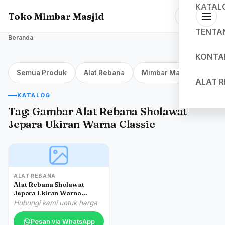
KATAL
Toko Mimbar Masjid
TENTA
Beranda
KONTA
Semua Produk
Alat Rebana
Mimbar Masjid Jakarta
ALAT 
KATALOG
Tag:
Gambar Alat Rebana Sholawat
Jepara Ukiran Warna Classic
ALAT REBANA
Alat Rebana Sholawat
Jepara Ukiran Warna
Classic
Hubungi kami untuk harga
Pesan via WhatsApp