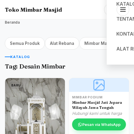
KATAL
Toko Mimbar Masjid
TENTA
Beranda
KONTA
Semua Produk
Alat Rebana
Mimbar Masjid Jakarta
ALAT 
KATALOG
Tag:
Desain Mimbar
BARU
MIMBAR PODIUM
Mimbar Masjid Jati Jepara
Wilayah Jawa Tengah
Hubungi kami untuk harga
Pesan via WhatsApp