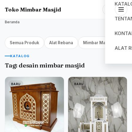
KATAL
Toko Mimbar Masjid
TENTA
Beranda
KONTA
Semua Produk
Alat Rebana
Mimbar Masjid Jakarta
ALAT 
KATALOG
Tag:
desain mimbar masjid
BARU
BARU