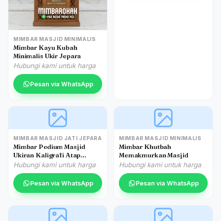
MIMBAR MASJID MINIMALIS
Mimbar Kayu Kubah
Minimalis Ukir Jepara
Hubungi kami untuk harga
Pesan via WhatsApp
MIMBAR MASJID JATI JEPARA
MIMBAR MASJID MINIMALIS
Mimbar Podium Masjid
Mimbar Khutbah
Ukiran Kaligrafi Atap
Memakmurkan Masjid
Kubah Masjid Agung Gresik
Hubungi kami untuk harga
Hubungi kami untuk harga
Pesan via WhatsApp
Pesan via WhatsApp