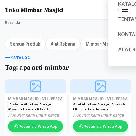
KATAL
Toko Mimbar Masjid
TENTA
Beranda
KONTA
Semua Produk
Alat Rebana
Mimbar Masjid Jakarta
ALAT 
KATALOG
Tag:
apa arti mimbar
MIMBAR MASJID JATI JEPARA
MIMBAR MASJID JATI JEPARA
Podium Mimbar Masjid
Jual Mimbar Masjid Mewah
Mewah Ukiran Klasik
Ukiran Jati Jepara
Jepara
Hubungi kami untuk harga
Hubungi kami untuk harga
Pesan via WhatsApp
Pesan via WhatsApp