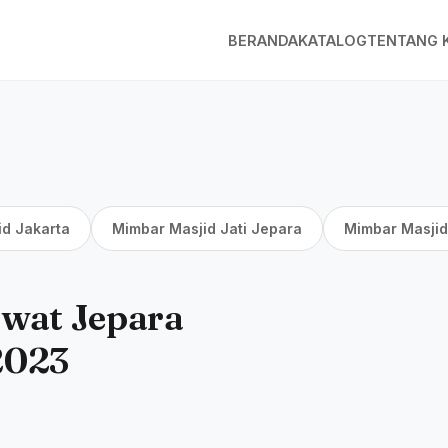
BERANDA
KATALOG
TENTANG 
id Jakarta
Mimbar Masjid Jati Jepara
Mimbar Masjid
awat Jepara
2023