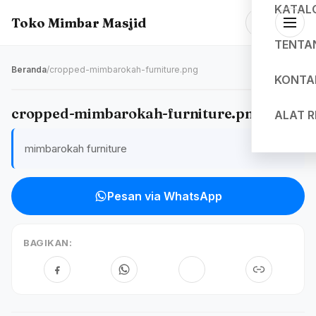
KATAL
Toko Mimbar Masjid
TENTA
Beranda
/
cropped-mimbarokah-furniture.png
KONTA
cropped-mimbarokah-furniture.png
ALAT 
mimbarokah furniture
Pesan via WhatsApp
BAGIKAN: